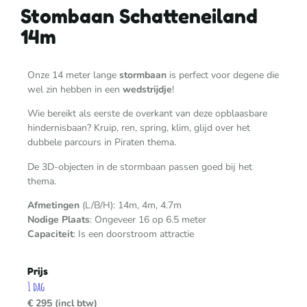
Stombaan Schatteneiland
14m
Onze 14 meter lange
stormbaan
is perfect voor degene die
wel zin hebben in een
wedstrijdje
!
Wie bereikt als eerste de overkant van deze opblaasbare
hindernisbaan? Kruip, ren, spring, klim, glijd over het
dubbele parcours in Piraten thema.
De 3D-objecten in de stormbaan passen goed bij het
thema.
Afmetingen
(L/B/H): 14m, 4m, 4.7m
Nodige
Plaats
: Ongeveer 16 op 6.5 meter
Capaciteit
: Is een doorstroom attractie
Prijs
1 dag
€ 295 (incl btw)