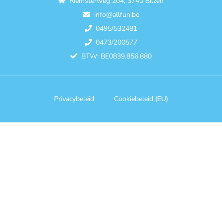
Riemsterweg 204, 3740 Bilzen
info@allfun.be
0495/532481
0473/200577
BTW: BE0839.856.880
Privacybeleid
Cookiebeleid (EU)