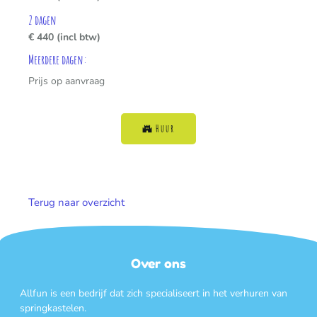
2 dagen
€ 440 (incl btw)
Meerdere dagen:
Prijs op aanvraag
Huur
Terug naar overzicht
Over ons
Allfun is een bedrijf dat zich specialiseert in het verhuren van
springkastelen.