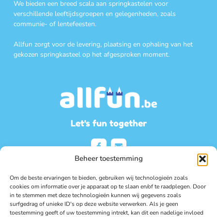
We bieden een breed scala aan springkastelen voor
verschillende leeftijdsgroepen en gelegenheden, zoals
communie- of lentefeesten.
Allfun zorgt voor de levering, plaatsing en ophaling van het
gekozen springkasteel op het afgesproken moment.
Let's fun together
Beheer toestemming
Om de beste ervaringen te bieden, gebruiken wij technologieën zoals
Contact
cookies om informatie over je apparaat op te slaan en/of te raadplegen. Door
in te stemmen met deze technologieën kunnen wij gegevens zoals
surfgedrag of unieke ID's op deze website verwerken. Als je geen
Riemsterweg 204, 3740 Bilzen
toestemming geeft of uw toestemming intrekt, kan dit een nadelige invloed