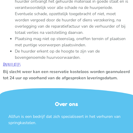
huurder ontvangt het gehuurde materiaal in goede staat en is
verantwoordelijk voor alle schade na de huurperiode.
Eventuele schade, opzettelijk toegebracht of niet, moet
worden vergoed door de huurder of diens verzekering, na
overlegging van de reparatiefactuur van de verhuurder of bij
totaal verlies na vaststelling daarvan.
Plaatsing mag niet op steenslag, oneffen terrein of plaatsen
met puntige voorwerpen plaatsvinden.
De huurder erkent op de hoogte te zijn van de
bovengenoemde huurvoorwaarden.
Annulaties
Bij slecht weer kan een reservatie kosteloos worden geannuleerd
tot 24 uur op voorhand van de afgesproken leveringsdatum.
Over ons
Allfun is een bedrijf dat zich specialiseert in het verhuren van
springkastelen.