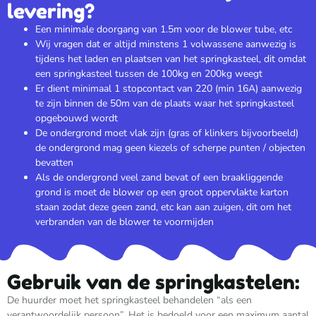
levering?
Een minimale doorgang van 1.5m voor de blower tube, etc
Wij vragen dat er altijd minstens 1 volwassene aanwezig is
tijdens het laden en plaatsen van het springkasteel, dit omdat
een springkasteel tussen de 100kg en 200kg weegt
Er dient minimaal 1 stopcontact van 220 (min 16A) aanwezig
te zijn binnen de 50m van de plaats waar het springkasteel
opgebouwd wordt
De ondergrond moet vlak zijn (gras of klinkers bijvoorbeeld)
de ondergrond mag geen kiezels of scherpe punten / objecten
bevatten
Als de ondergrond veel zand bevat of een braakliggende
grond is moet de blower op een groot oppervlakte karton
staan zodat deze geen zand, etc kan aan zuigen, dit om het
verbranden van de blower te voormijden
Gebruik van de springkastelen:
De huurder moet het springkasteel behandelen “als een
verantwoordelijk persoon”. Het is bedoeld voor een maximum aantal