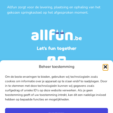
Allfun zorgt voor de levering, plaatsing en ophaling van het
gekozen springkasteel op het afgesproken moment.
Let's fun together
Beheer toestemming
Om de beste ervaringen te bieden, gebruiken wij technologieën zoals
Contact
cookies om informatie over je apparaat op te slaan en/of te raadplegen. Door
in te stemmen met deze technologieën kunnen wij gegevens zoals
surfgedrag of unieke ID's op deze website verwerken. Als je geen
Riemsterweg 204, 3740 Bilzen
toestemming geeft of uw toestemming intrekt, kan dit een nadelige invloed
info@allfun.be
hebben op bepaalde functies en mogelijkheden.
0495/532481