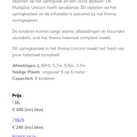
objecten op het springvlak en een coole glijbaan. De
Multiplay Unicorn heeft opvallende 3D objecten op het
springkasteel en de inflatable is passend bij het thema
vormgegeven.
De kinderen komen langs allerlei afbeeldingen en kleurrijke
obstakels, wat het thema helemaal compleet maakt.
Dit springkasteel in het thema Unicorn maakt het feest van
jouw helemaal compleet!
Afmetingen
(L/B/H): 5.7m, 5.5m, 3.7m
Nodige Plaats
: ongeveer 6 op 6 meter
Capaciteit
: 8 kinderen
Prijs
1 dag
€ 160 (incl btw)
2 dagen
€ 240 (incl btw)
Meerdere dagen: