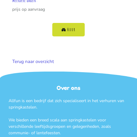
prijs op aanvraag
Huur
Terug naar overzicht
Over ons
Allfun is een bedrijf dat zich specialiseert in het verhuren van
springkastelen.
We bieden een breed scala aan springkastelen voor
verschillende leeftijdsgroepen en gelegenheden, zoals
communie- of lentefeesten.