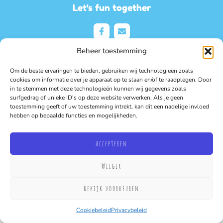
Let's fun together
Beheer toestemming
Om de beste ervaringen te bieden, gebruiken wij technologieën zoals
Contact
cookies om informatie over je apparaat op te slaan en/of te raadplegen. Door
in te stemmen met deze technologieën kunnen wij gegevens zoals
Riemsterweg 204, 3740 Bilzen
surfgedrag of unieke ID's op deze website verwerken. Als je geen
toestemming geeft of uw toestemming intrekt, kan dit een nadelige invloed
info@allfun.be
hebben op bepaalde functies en mogelijkheden.
0495/532481
0473/200577
Accepteren
BTW: BE0839.856.880
Weiger
Bekijk voorkeuren
Privacybeleid
Cookiebeleid (EU)
Cookiebeleid
Privacybeleid